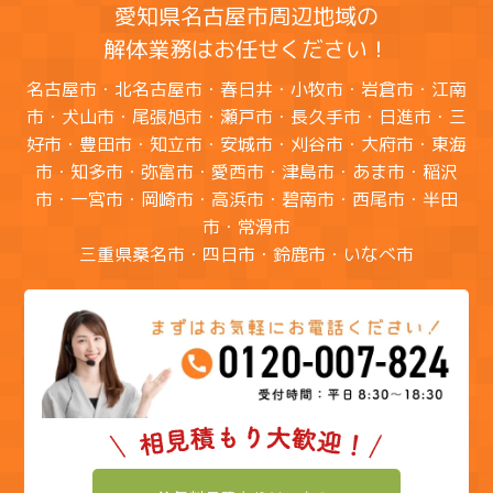
愛知県名古屋市周辺地域の
解体業務はお任せください！
名古屋市・北名古屋市・春日井・小牧市・岩倉市・江南
市・犬山市・尾張旭市・瀬戸市・長久手市・日進市・三
好市・豊田市・知立市・安城市・刈谷市・大府市・東海
市・知多市・弥富市・愛西市・津島市・あま市・稲沢
市・一宮市・岡崎市・高浜市・碧南市・西尾市・半田
市・常滑市
三重県桑名市・四日市・鈴鹿市・いなべ市